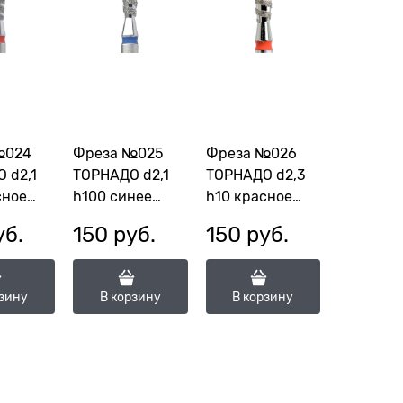
№024
Фреза №025
Фреза №026
 d2,1
ТОРНАДО d2,1
ТОРНАДО d2,3
сное
h100 синее
h10 красное
8196
КМИЗ 118195
КМИЗ 118176
уб.
150
 руб.
150
 руб.
1-10М)
(ГСАПС-2,1-10С)
(ГСПАС-2,3-
10М)
рзину
В корзину
В корзину