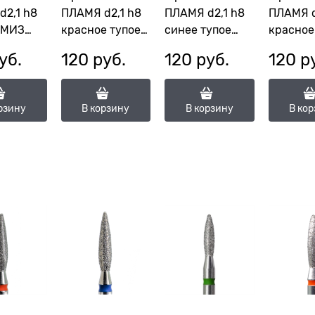
d2,1 h8
ПЛАМЯ d2,1 h8
ПЛАМЯ d2,1 h8
ПЛАМЯ d
КМИЗ
красное тупое
синее тупое
красное
КМИЗ 118033
КМИЗ 118034
117968
уб.
120
 руб.
120
 руб.
120
 р
.1П-8С)
(ГСАПТ-2,1П-8М)
(ГСАПТ2,1П-8С)
(ГСАП-2
рзину
В корзину
В корзину
В ко