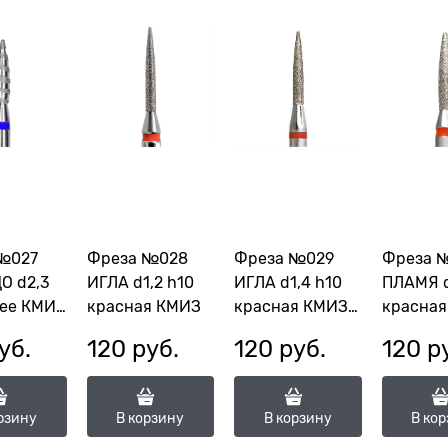
№027
Фреза №028
Фреза №029
Фреза 
О d2,3
ИГЛА d1,2 h10
ИГЛА d1,4 h10
ПЛАМЯ d
нее КМИЗ
красная КМИЗ
красная КМИЗ
красная
115050
113438
уб.
120
 руб.
120
 руб.
120
 р
2,3-
(ГСАИ-1,4П-10М)
(ГСАП-1
рзину
В корзину
В корзину
В ко