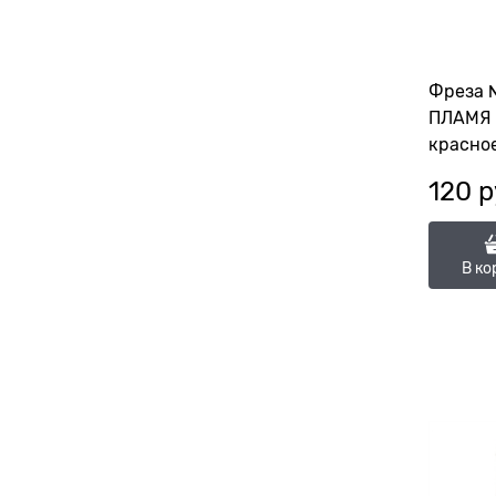
Фреза 
ПЛАМЯ 
красно
115894
120
 р
(ГСАП-2
В ко