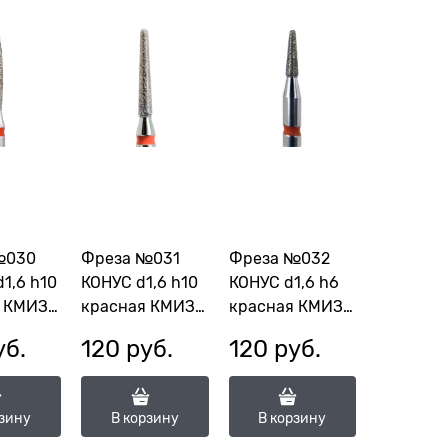
№030
Фреза №031
Фреза №032
1,6 h10
КОНУС d1,6 h10
КОНУС d1,6 h6
 КМИЗ
красная КМИЗ
красная КМИЗ
115014
113792
уб.
120
 руб.
120
 руб.
,6П-10М)
(ГСАКС-1,6-10М)
(ГСАКС-1,6П-6М)
рзину
В корзину
В корзину