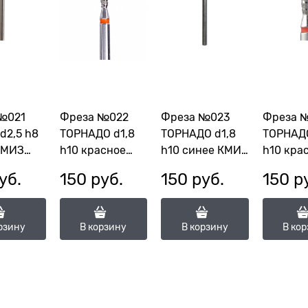
№021
Фреза №022
Фреза №023
Фреза 
d2,5 h8
ТОРНАДО d1,8
ТОРНАДО d1,8
ТОРНАДО
КМИЗ
h10 красное
h10 синее КМИЗ
h10 кра
КМИЗ 118188
118187
КМИЗ 11
уб.
150
 руб.
150
 руб.
150
 р
,5П-8,0С)
(ГСАПС-1,8-
(ФАПТ-1,8-10С)
(ГСАПС,
10М)
рзину
В корзину
В корзину
В ко