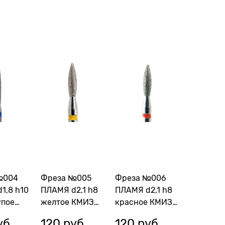
№004
Фреза №005
Фреза №006
1,8 h10
ПЛАМЯ d2,1 h8
ПЛАМЯ d2,1 h8
упое
желтое КМИЗ
красное КМИЗ
8032
117981
113768
уб.
120
 руб.
120
 руб.