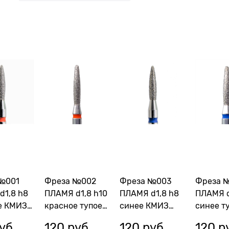
№001
Фреза №002
Фреза №003
Фреза 
d1,8 h8
ПЛАМЯ d1,8 h10
ПЛАМЯ d1,8 h8
ПЛАМЯ d
е КМИЗ
красное тупое
синее КМИЗ
синее т
КМИЗ
115788
КМИЗ 11
уб.
120
 руб.
120
 руб.
120
 р