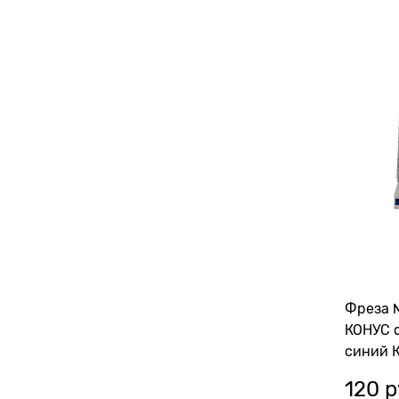
Фреза
КОНУС d
синий 
116875
120
 р
(ГСАКС-