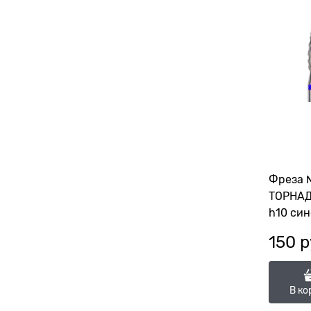
Фреза 
ТОРНАД
h10 си
118177
150
 р
(ГСАПС-
10С)
В ко