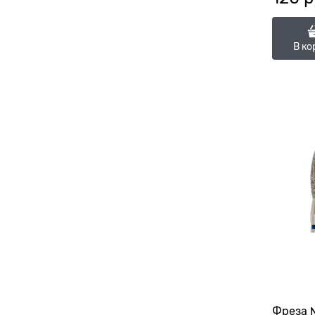
(ГСАП-1
В ко
Фреза 