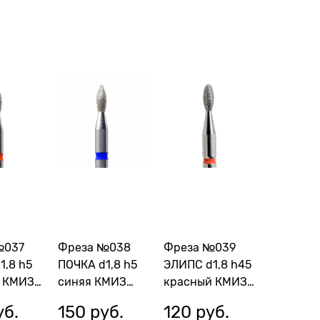
№037
Фреза №038
Фреза №039
1,8 h5
ПОЧКА d1,8 h5
ЭЛИПС d1,8 h45
 КМИЗ
синяя КМИЗ
красный КМИЗ
(ГСАП
118185 (ГСАП
115431
уб.
150
 руб.
120
 руб.
1,8-5С)
(ГСАЭ-1,8П-4,5М)