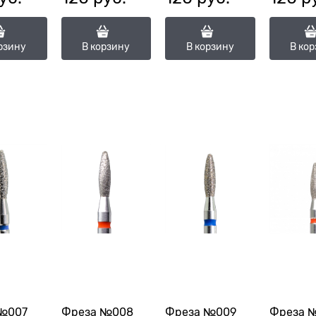
,8П-8М)
118031(ГСАП-1,8П-10М)
(ГСАП-1,8П-8,0С)
(ГСАПТ-
рзину
В корзину
В корзину
В ко
№007
Фреза №008
Фреза №009
Фреза 