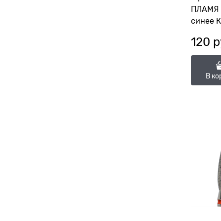
ПЛАМЯ 
синее 
117961
120
 р
(ГСАП-2
В ко