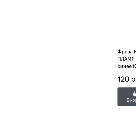
Фреза 
ПЛАМЯ 
синее 
114077
120
 р
(ГСАП-2
В ко