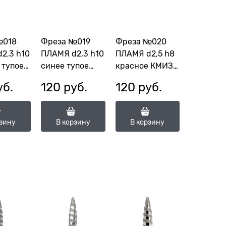
№018
Фреза №019
Фреза №020
2,3 h10
ПЛАМЯ d2,3 h10
ПЛАМЯ d2,5 h8
 тупое
синее тупое
красное КМИЗ
8035
КМИЗ 118036
117969
уб.
120
 руб.
120
 руб.
2,3П-10М)
(ГСАП-2,3П-10С)
(ГСАП-2,5П-8М)
рзину
В корзину
В корзину