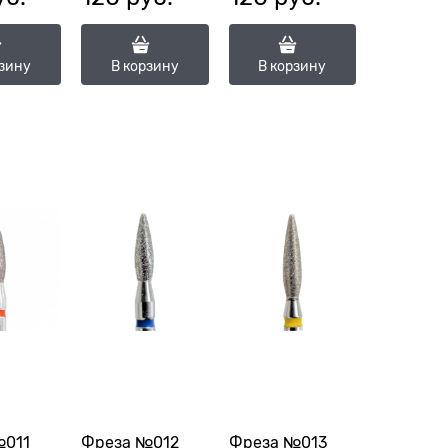
1,8П-10С)
(ГСАП-2,1П-8
(ГСАП-2,1П-8М)
ОМ)
рзину
В корзину
В корзину
№011
Фреза №012
Фреза №013