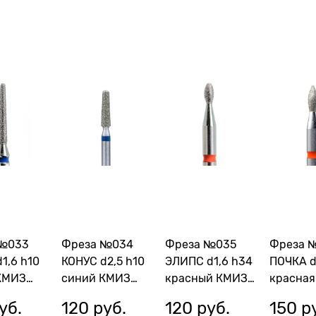
 №033
Фреза №034
Фреза №035
Фреза 
1,6 h10
КОНУС d2,5 h10
ЭЛИПС d1,6 h34
ПОЧКА d
КМИЗ
синий КМИЗ
красный КМИЗ
красная
114098
115430
118186 
уб.
120
 руб.
120
 руб.
150
 р
1,6П-10С)
(ГСАКС-2,5П-10С)
(ГСАЭ-1,6П-3,4М)
1,8-5М)