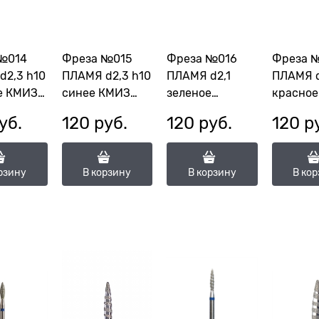
№014
Фреза №015
Фреза №016
Фреза 
d2,3 h10
ПЛАМЯ d2,3 h10
ПЛАМЯ d2,1
ПЛАМЯ d
е КМИЗ
синее КМИЗ
зеленое
красное
117967
алмазное КМИЗ
КМИЗ 11
уб.
120
 руб.
120
 руб.
120
 р
,3П-10М)
(ГСАП-2,3П-10С)
118143(ГСАП-2,1-
(ГСАПТ-
8К)
рзину
В корзину
В корзину
В ко