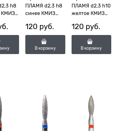
2,3 h8
ПЛАМЯ d2,3 h8
ПЛАМЯ d2,3 h10
 КМИЗ
синее КМИЗ
желтое КМИЗ
117962
117982
уб.
120
 руб.
120
 руб.
,3П-8М)
(ГСАП-2,3П-8С)
(ГСАП-2,3П-10
ОМ)
рзину
В корзину
В корзину