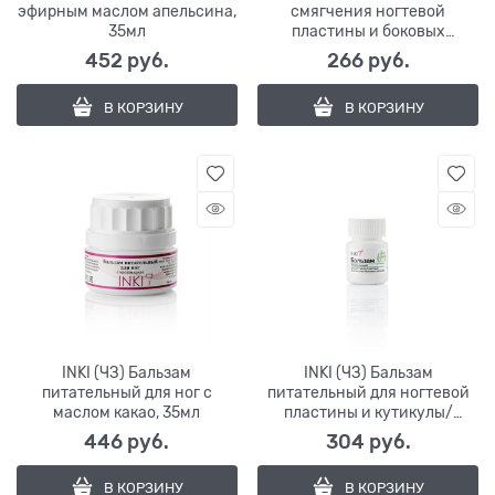
эфирным маслом апельсина,
смягчения ногтевой
35мл
пластины и боковых
валиков, 10мл (Stop
452
 руб.
266
 руб.
онихокриптоз)
В КОРЗИНУ
В КОРЗИНУ
INKI (ЧЗ) Бальзам
INKI (ЧЗ) Бальзам
питательный для ног с
питательный для ногтевой
маслом какао, 35мл
пластины и кутикулы/
боковых валиков,10мл (NEW
446
 руб.
304
 руб.
NAILS)
В КОРЗИНУ
В КОРЗИНУ