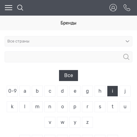
Бренды
Все
0-9
a
b
c
d
e
g
h
i
j
k
l
m
n
o
p
r
s
t
u
v
w
y
z