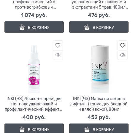
профилактический с
увлажняющий с экдисом и
противогрибковым
экстрактами 5 трав, 100мл
эффектом, 15мл
(ЭКОМАНИКЮР)
1 074
 руб.
476
 руб.
В КОРЗИНУ
В КОРЗИНУ
INKI (ЧЗ) Лосьон-спрей для
INKI (ЧЗ) Маска питание и
ног подсушивающий и
лифтинг (тонус для бледной
профилактический эффекты,
и вялой кожи), 80мл
100мл
400
 руб.
452
 руб.
В КОРЗИНУ
В КОРЗИНУ