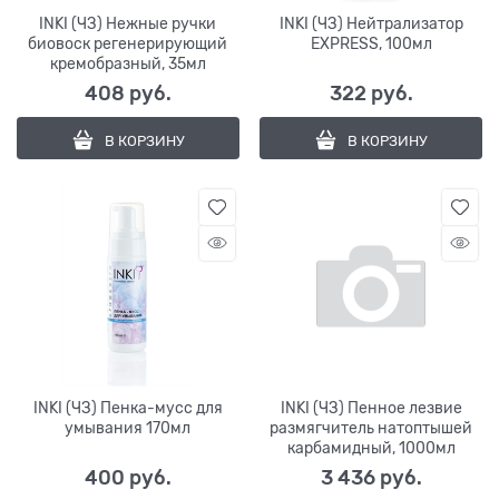
INKI (ЧЗ) Нежные ручки
INKI (ЧЗ) Нейтрализатор
биовоск регенерирующий
EXPRESS, 100мл
кремобразный, 35мл
408
 руб.
322
 руб.
В КОРЗИНУ
В КОРЗИНУ
INKI (ЧЗ) Пенка-мусс для
INKI (ЧЗ) Пенное лезвие
умывания 170мл
размягчитель натоптышей
карбамидный, 1000мл
400
 руб.
3 436
 руб.