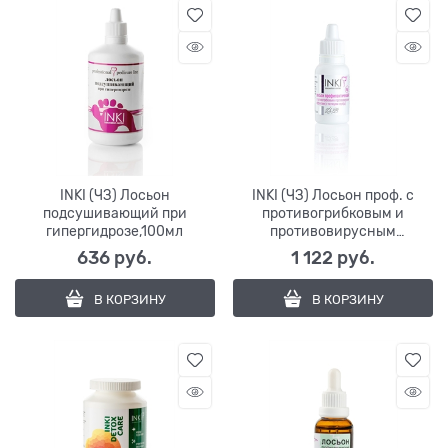
INKI (ЧЗ) Лосьон
INKI (ЧЗ) Лосьон проф. с
подсушивающий при
противогрибковым и
гипергидрозе,100мл
противовирусным
эффектами(с част.
636
 руб.
1 122
 руб.
серебра)15мл
В КОРЗИНУ
В КОРЗИНУ