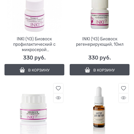
INKI (ЧЗ) Биовоск
INKI (ЧЗ) Биовоск
профилактический с
регенерирующий, 10мл
микросерой
(противогрибковый эффект),
330
 руб.
330
 руб.
10мл
В КОРЗИНУ
В КОРЗИНУ