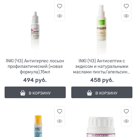
INKI (ЧЗ) Антигерпес лосьон
INKI (ЧЗ) Антисептик с
профилактический (новая
экдисом и натуральными
формула),15мл
маслами пихты/апельсина,
100мл (ЭКОМАНИКЮР)
494
 руб.
458
 руб.
В КОРЗИНУ
В КОРЗИНУ