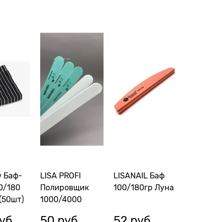
w Баф-
LISA PROFI
LISANAIL Баф
0/180
Полировщик
100/180гр Луна
(50шт)
1000/4000
уб.
50
 руб.
52
 руб.