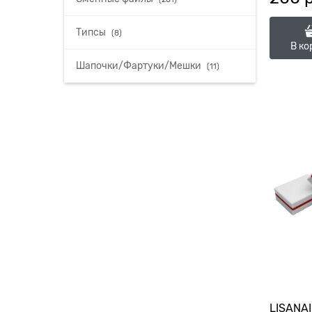
Типсы
(8)
В ко
Шапочки/Фартуки/Мешки
(11)
LISANAI