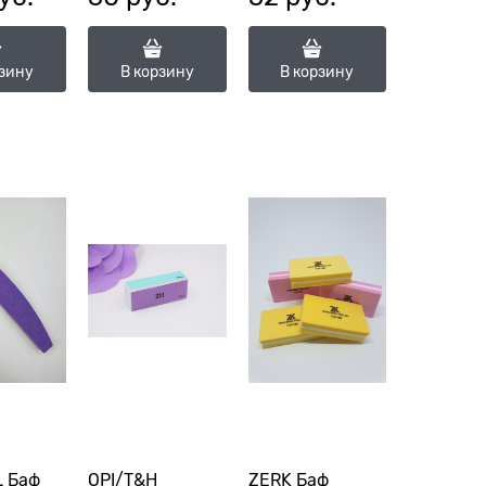
рзину
В корзину
В корзину
L Баф
OPI/T&H
ZERK Баф