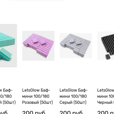
w Баф-
LetsGlow Баф-
LetsGlow Баф-
LetsGlo
00/180
мини 100/180
мини 100/180
мини 10
 (50шт)
Розовый (50шт)
Серый (50шт)
Черный 
руб.
200
 руб.
200
 руб.
200
 р