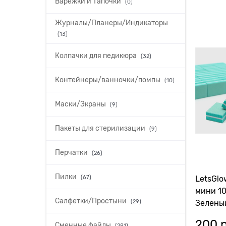
Варежки и Тапочки
(0)
Журналы/Планеры/Индикаторы
(13)
Колпачки для педикюра
(32)
Контейнеры/ванночки/помпы
(10)
Маски/Экраны
(9)
Пакеты для стерилизации
(9)
Перчатки
(26)
Пилки
(67)
LetsGlo
мини 1
Салфетки/Простыни
(29)
Зеленый
200
 
Сменные файлы
(281)