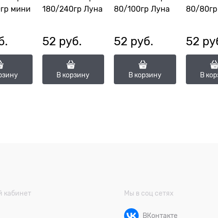
0гр мини
180/240гр Луна
80/100гр Луна
80/80гр
б.
52
 руб.
52
 руб.
52
 ру
рзину
В корзину
В корзину
В ко
 кабинет
Мы в соц сетях
ВКонтакте