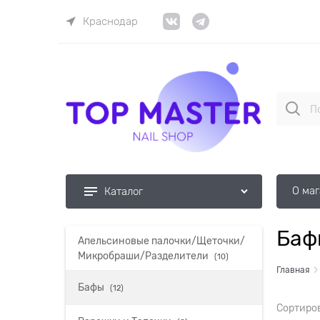
Краснодар
О ма
Каталог
Баф
Апельсиновые палочки/Щеточки/
Микробраши/Разделители
(10)
Главная
Бафы
(12)
Сортиро