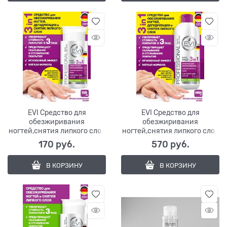
EVI Средство для
EVI Средство для
обезжиривания
обезжиривания
ногтей,снятия липкого слоя
ногтей,снятия липкого слоя
и дегидр. ногтей с помп-
и дегидрации ногтей
170
 руб.
570
 руб.
дозат 3в1,150мл
3в1,1000мл
В КОРЗИНУ
В КОРЗИНУ