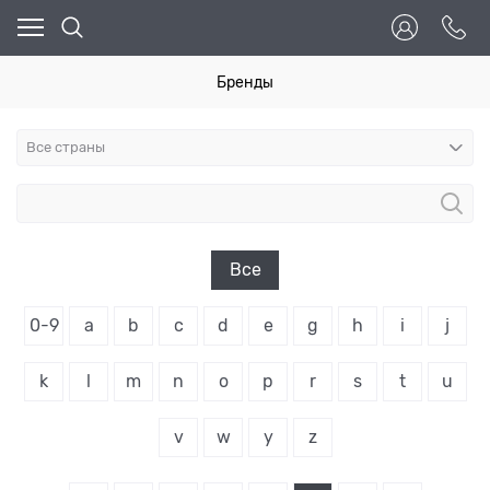
Бренды
Все
0-9
a
b
c
d
e
g
h
i
j
k
l
m
n
o
p
r
s
t
u
v
w
y
z