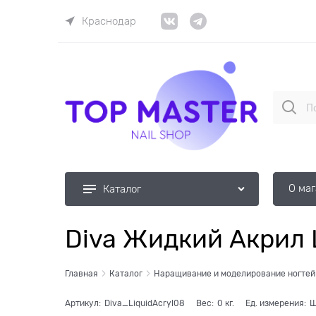
Краснодар
О ма
Каталог
Diva Жидкий Акрил L
Главная
Каталог
Наращивание и моделирование ногтей
Артикул:
Diva_LiquidAcryl08
Вес:
0
кг.
Ед. измерения:
Ш