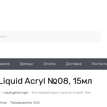
газине
Бренды
Оплата
Доставка
Контакт
iquid Acryl №08, 15мл
Liquid gel/acrygel
Diva Жидкий Акрил Liquid Acryl №08, 15мл
тука
Производитель:
DIVA