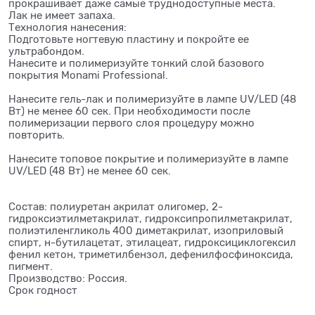
прокрашивает даже самые труднодоступные места.
Лак не имеет запаха.
Технология нанесения:
Подготовьте ногтевую пластину и покройте ее
ультрабондом.
Нанесите и полимеризуйте тонкий слой базового
покрытия Monami Professional.
Нанесите гель-лак и полимеризуйте в лампе UV/LED (48
Вт) не менее 60 сек. При необходимости после
полимеризации первого слоя процедуру можно
повторить.
Нанесите топовое покрытие и полимеризуйте в лампе
UV/LED (48 Вт) не менее 60 сек.
Состав: полиуретан акрилат олигомер, 2-
гидроксиэтилметакрилат, гидроксипропилметакрилат,
полиэтиленгликоль 400 диметакрилат, изоприловый
спирт, н-бутилацетат, этилацеат, гидроксициклогексил
фенил кетон, триметилбензол, дефенилфосфиноксида,
пигмент.
Производство: Россия.
Срок годност