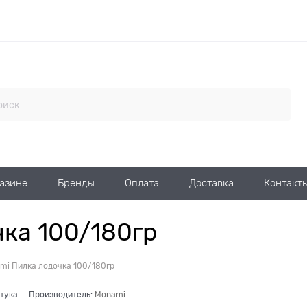
газине
Бренды
Оплата
Доставка
Контакт
ка 100/180гр
mi Пилка лодочка 100/180гр
тука
Производитель:
Monami