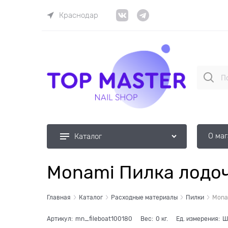
Краснодар
О ма
Каталог
Monami Пилка лодоч
Главная
Каталог
Расходные материалы
Пилки
Mona
Артикул:
mn_fileboat100180
Вес:
0
кг.
Ед. измерения:
Ш