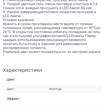
2. Нанесибазовое покрытие, просуши вLED лампе.
3. Покрой цветным гель-лаком ногтевую пластину в 1-2
тонких слоя, каждый просушить в LED лампе 60 сек.
4. Нанеси завершающеетоповое покрытие,просушив в
LED лампе.
Условия хранения:
Хранить в сухом прохладном месте вдали от прямых
солнечных лучей, рекомендуемая температура от 10°Сдо
26°С. В открытом состоянии избегать попадания на гель-
лак и кистьлучей ультрафиолетовой/LEDлампы.Перед
каждым использованием рекомендуетсянемного
покатать бутылочку в ладонях для равномерного
распределения пигмента.
Реальный цвет может искажаться из-за настроек экрана.
*
Характеристики
Цвет
Цвет
Желтый
Эффект