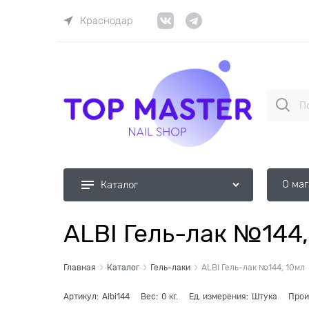
Краснодар
О ма
Каталог
ALBI Гель-лак №144,
Главная
Каталог
Гель-лаки
ALBI Гель-лак №144, 10мл
Артикул:
Albi144
Вес:
0
кг.
Ед. измерения:
Штука
Прои