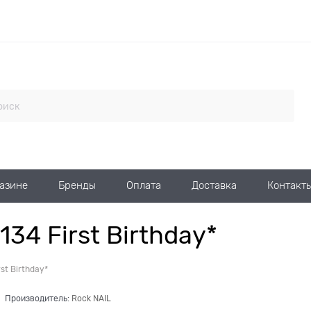
газине
Бренды
Оплата
Доставка
Контакт
34 First Birthday*
st Birthday*
Производитель:
Rock NAIL