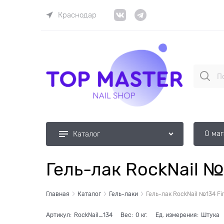
Краснодар
О ма
Каталог
Гель-лак RockNail №1
Главная
Каталог
Гель-лаки
Гель-лак RockNail №134 Fir
Артикул:
RockNail_134
Вес:
0
кг.
Ед. измерения:
Штука