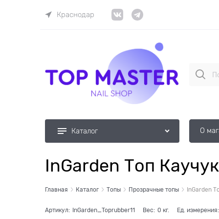
Краснодар
О ма
Каталог
InGarden Топ Каучук
Главная
Каталог
Топы
Прозрачные топы
InGarden Т
Артикул:
InGarden_Toprubber11
Вес:
0
кг.
Ед. измерения: