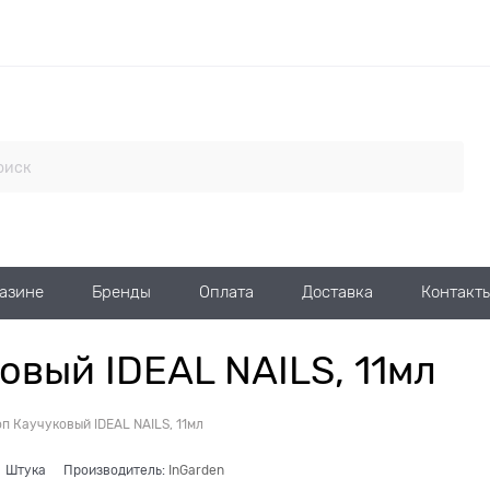
газине
Бренды
Оплата
Доставка
Контакт
овый IDEAL NAILS, 11мл
оп Каучуковый IDEAL NAILS, 11мл
Штука
Производитель:
InGarden