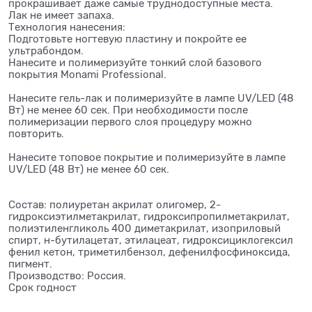
прокрашивает даже самые труднодоступные места.
Лак не имеет запаха.
Технология нанесения:
Подготовьте ногтевую пластину и покройте ее
ультрабондом.
Нанесите и полимеризуйте тонкий слой базового
покрытия Monami Professional.
Нанесите гель-лак и полимеризуйте в лампе UV/LED (48
Вт) не менее 60 сек. При необходимости после
полимеризации первого слоя процедуру можно
повторить.
Нанесите топовое покрытие и полимеризуйте в лампе
UV/LED (48 Вт) не менее 60 сек.
Состав: полиуретан акрилат олигомер, 2-
гидроксиэтилметакрилат, гидроксипропилметакрилат,
полиэтиленгликоль 400 диметакрилат, изоприловый
спирт, н-бутилацетат, этилацеат, гидроксициклогексил
фенил кетон, триметилбензол, дефенилфосфиноксида,
пигмент.
Производство: Россия.
Срок годност