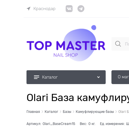
Краснодар
О ма
Каталог
Olari База камуфли
Главная
Каталог
Базы
Камуфлирующие базы
Olari
Артикул:
Olari_BaseCream15
Вес:
0
кг.
Ед. измерения:
Ш