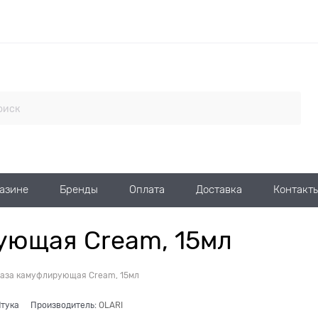
газине
Бренды
Оплата
Доставка
Контакт
рующая Cream, 15мл
 База камуфлирующая Cream, 15мл
тука
Производитель:
OLARI