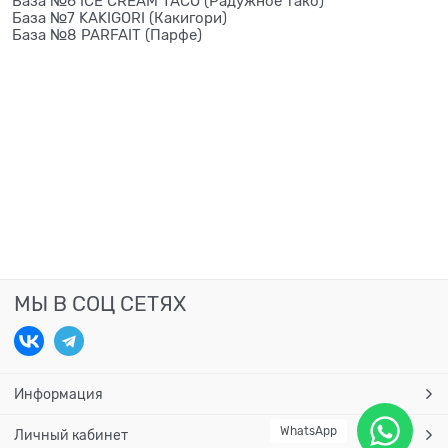
База №6 ICE CREAM TACO (Радужное тако)
База №7 KAKIGORI (Какигори)
База №8 PARFAIT (Парфе)
МЫ В СОЦ СЕТЯХ
Информация
WhatsApp
Личный кабинет