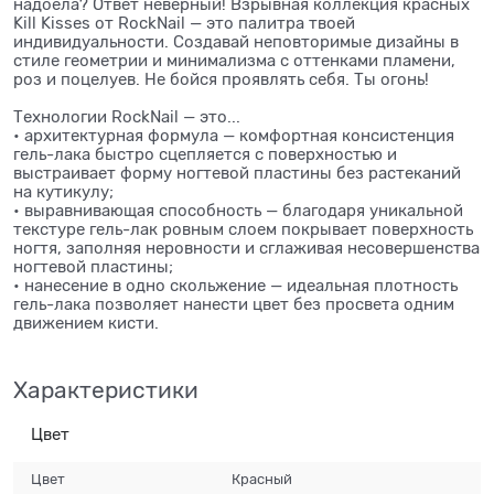
надоела? Ответ неверный! Взрывная коллекция красных
Kill Kisses от RockNail — это палитра твоей
индивидуальности. Создавай неповторимые дизайны в
стиле геометрии и минимализма с оттенками пламени,
роз и поцелуев. Не бойся проявлять себя. Ты огонь!
Технологии RockNail — это...
• архитектурная формула — комфортная консистенция
гель-лака быстро сцепляется с поверхностью и
выстраивает форму ногтевой пластины без растеканий
на кутикулу;
• выравнивающая способность — благодаря уникальной
текстуре гель-лак ровным слоем покрывает поверхность
ногтя, заполняя неровности и сглаживая несовершенства
ногтевой пластины;
• нанесение в одно скольжение — идеальная плотность
гель-лака позволяет нанести цвет без просвета одним
движением кисти.
Характеристики
Цвет
Цвет
Красный