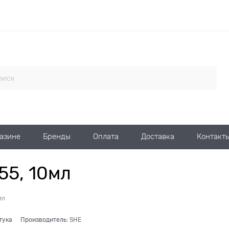
газине
Бренды
Оплата
Доставка
Контакт
55, 10мл
мл
тука
Производитель:
SHE