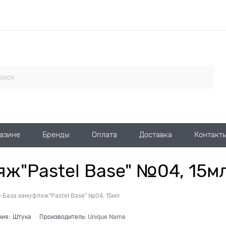
газине
Бренды
Оплата
Доставка
Контакт
яж"Pastel Base" №04, 15м
e База камуфляж"Pastel Base" №04, 15мл
ния:
Штука
Производитель:
Unique Name