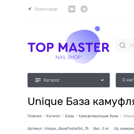
Краснодар
О ма
Каталог
Unique База камуфл
Главная
Каталог
Базы
Камуфлирующие базы
Uniqu
Артикул:
Unique_BasePastel04_15
Вес:
0
кг.
Ед. измере