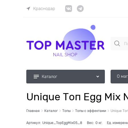
Краснодар
О ма
Каталог
Unique Топ Egg Mix
Главная
Каталог
Топы
Топы с эффектами
Unique То
Артикул:
Unique_TopEggMix05_8
Вес:
0
кг.
Ед. измерени