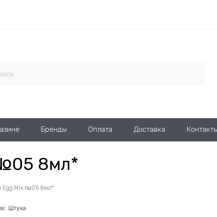
газине
Бренды
Оплата
Доставка
Контакт
 №05 8мл*
п Egg Mix №05 8мл*
я:
Штука