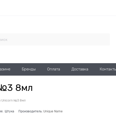
газине
Бренды
Оплата
Доставка
Контакт
 №3 8мл
п Unicorn №3 8мл
ия:
Штука
Производитель:
Unique Name