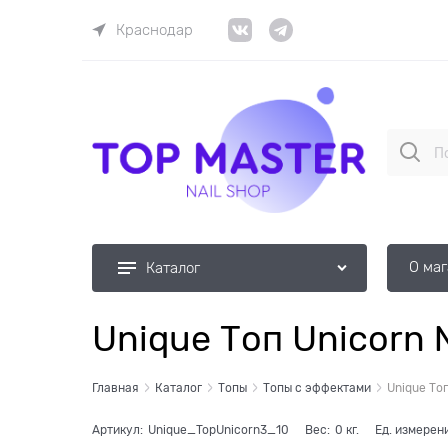
Краснодар
О ма
Каталог
Unique Топ Unicorn
Главная
Каталог
Топы
Топы с эффектами
Unique То
Артикул:
Unique_TopUnicorn3_10
Вес:
0
кг.
Ед. измерен