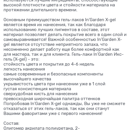
высокой плотности цвета и стойкости материала на
протяжении длительного времени.
Основным преимуществом гель-лаков In'Garden X-gel
является время их нанесения, так как благодаря
использованию лучших пигментов в составе, этот
материал позволяет делать покрытие всего в один слой и
самовыравнивается! Важной особенностью In'Garden X-
gel является отсутствие неприятного запаха, что
несомненно делает работу еще более комфортной как
для мастера, так и для клиента. Гель-лаки In'Garden Икс-
гель (X-gel) - это:
стойкость цвета и покрытия до 4-6 недель
легкость нанесения
самые современные и безопасные компоненты
высочайшего качества
укрывистость цвета при нанесении уже в 1 слой
густая консистенция материала
сверхудобная кисть для нанесения
превосходная широчайшая палитра оттенков
Попробовав In'Garden X-gel однажды, Вы уже не сможете
отказаться от этих гель-лаков, так как они станут
Вашими фаворитами уже с первого нанесения!
Состав:
Олигомер акрилата полиуретана, 2-