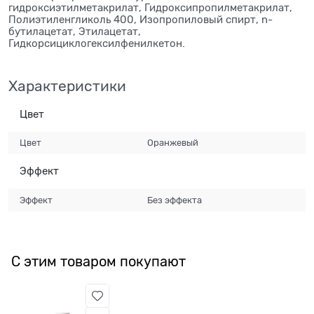
гидроксиэтилметакрилат, Гидроксипропилметакрилат,
Полиэтиленгликоль 400, Изопропиловый спирт, n-
бутилацетат, Этилацетат,
Гидкорсициклогексилфенилкетон.
Характеристики
Цвет
Цвет
Оранжевый
Эффект
Эффект
Без эффекта
С этим товаром покупают