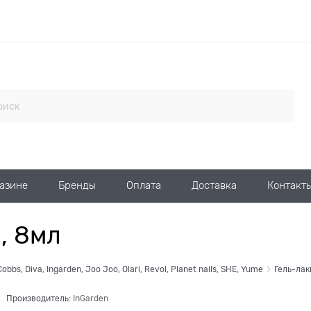
газине
Бренды
Оплата
Доставка
Контакт
, 8мл
Cobbs, Diva, Ingarden, Joo Joo, Olari, Revol, Planet nails, SHE, Yume
Гель-лак
Производитель:
InGarden