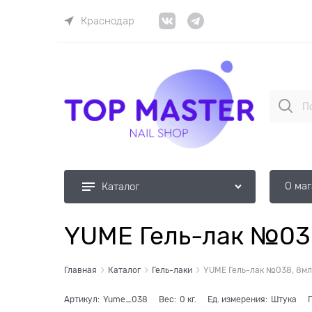
Краснодар
О ма
Каталог
YUME Гель-лак №03
Главная
Каталог
Гель-лаки
YUME Гель-лак №038, 8мл
Артикул:
Yume_038
Вес:
0
кг.
Ед. измерения:
Штука