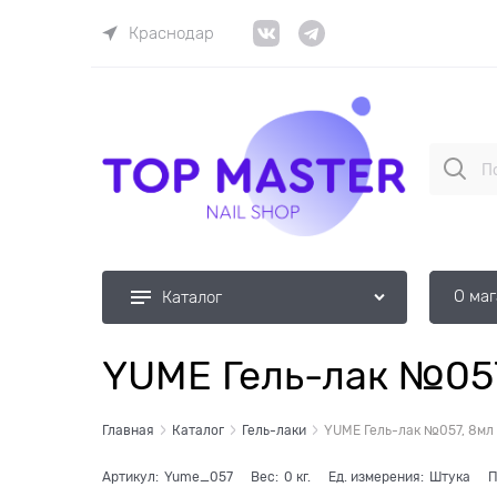
Краснодар
О ма
Каталог
YUME Гель-лак №05
Главная
Каталог
Гель-лаки
YUME Гель-лак №057, 8мл
Артикул:
Yume_057
Вес:
0
кг.
Ед. измерения:
Штука
П