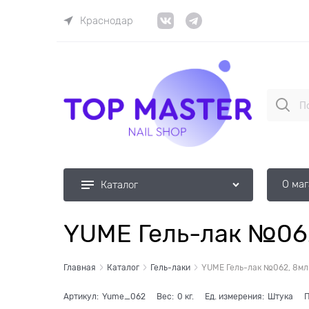
Краснодар
О ма
Каталог
YUME Гель-лак №06
Главная
Каталог
Гель-лаки
YUME Гель-лак №062, 8мл
Артикул:
Yume_062
Вес:
0
кг.
Ед. измерения:
Штука
П