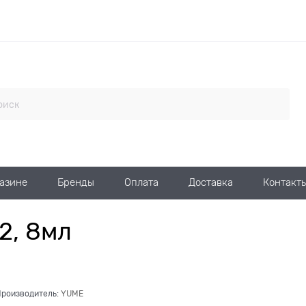
газине
Бренды
Оплата
Доставка
Контакт
2, 8мл
роизводитель:
YUME