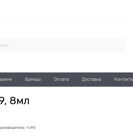
газине
Бренды
Оплата
Доставка
Контакт
9, 8мл
роизводитель:
YUME