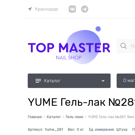
Краснодар
О ма
Каталог
YUME Гель-лак №281
Главная
Каталог
Гель-лаки
YUME Гель-лак №281, 8мл
Артикул:
Yume_281
Вес:
0
кг.
Ед. измерения:
Штука
П