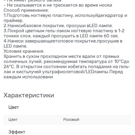
- Не имеет резкого запаха
- Не скалывается и не трескается во время носки
Способ применения:
1.Подготовь ногтевую пластину, используйдегидратор и
праймер.
2.Нанесибазовое покрытие, просуши вLED лампе.
3.Покрой цветным гель-лаком ногтевую пластину в 1-2
тонких слоя, каждый просушить в LED лампе 60 сек.
4.Нанеси завершающеетоповое покрытие,просушив в
LED лампе.
Условия хранения:
Хранить в сухом прохладном месте вдали от прямых
солнечных лучей, рекомендуемая температура от 10°Сдо
26°С. В открытом состоянии избегать попадания на гель-
лак и кистьлучей ультрафиолетовой/LEDлампы.Перед
каждым использовани
Характеристики
Цвет
Цвет
Розовый
Эффект