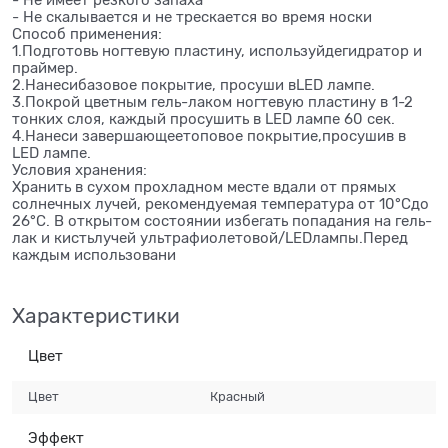
- Не имеет резкого запаха
- Не скалывается и не трескается во время носки
Способ применения:
1.Подготовь ногтевую пластину, используйдегидратор и
праймер.
2.Нанесибазовое покрытие, просуши вLED лампе.
3.Покрой цветным гель-лаком ногтевую пластину в 1-2
тонких слоя, каждый просушить в LED лампе 60 сек.
4.Нанеси завершающеетоповое покрытие,просушив в
LED лампе.
Условия хранения:
Хранить в сухом прохладном месте вдали от прямых
солнечных лучей, рекомендуемая температура от 10°Сдо
26°С. В открытом состоянии избегать попадания на гель-
лак и кистьлучей ультрафиолетовой/LEDлампы.Перед
каждым использовани
Характеристики
Цвет
Цвет
Красный
Эффект