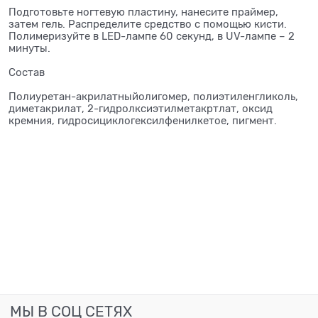
Подготовьте ногтевую пластину, нанесите праймер,
затем гель. Распределите средство с помощью кисти.
Полимеризуйте в LED-лампе 60 секунд, в UV-лампе – 2
минуты.
Состав
Полиуретан-акрилатныйолигомер, полиэтиленгликоль,
диметакрилат, 2-гидролксиэтилметакртлат, оксид
кремния, гидросициклогексилфенилкетое, пигмент.
МЫ В СОЦ СЕТЯХ